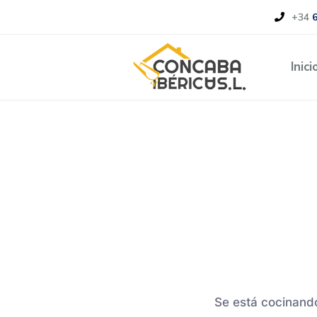
+34
Inici
Se está cocinando