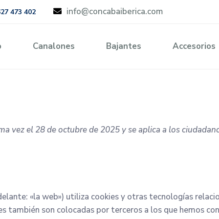
info@concabaiberica.com
627 473 402
o
Canalones
Bajantes
Accesorios
tima vez el 28 de octubre de 2025 y se aplica a los ciudada
elante: «la web») utiliza cookies y otras tecnologías rela
ies también son colocadas por terceros a los que hemos co