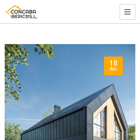
18
Abr