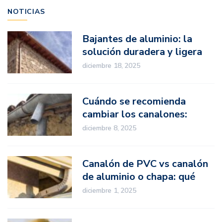
NOTICIAS
Bajantes de aluminio: la
solución duradera y ligera
para proyectos
diciembre 18, 2025
profesionales
Cuándo se recomienda
cambiar los canalones:
señales de desgaste
diciembre 8, 2025
Canalón de PVC vs canalón
de aluminio o chapa: qué
opción elegir en proyectos
diciembre 1, 2025
profesionales