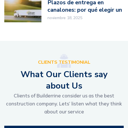
Plazos de entrega en
canalones: por qué elegir un
fabricante nacional marca la
noviembre 18, 2025
diferencia
CLIENTS TESTIMONIAL
W
h
a
t
O
u
r
C
l
i
e
n
t
s
s
a
y
a
b
o
u
t
U
s
Clients of Builderrine consider us as the best
construction company. Lets’ listen what they think
about our service