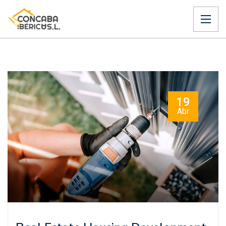
19
Abr